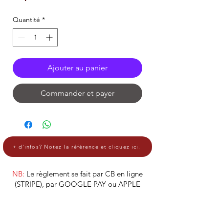
Quantité
*
Ajouter au panier
Commander et payer
+ d'infos? Notez la référence et cliquez ici.
NB:
Le règlement se fait par CB en ligne
(STRIPE), par GOOGLE PAY ou APPLE
PAY.
Les produits sont à récupérer à l'atelier,
pendant les heures d'ouverture.