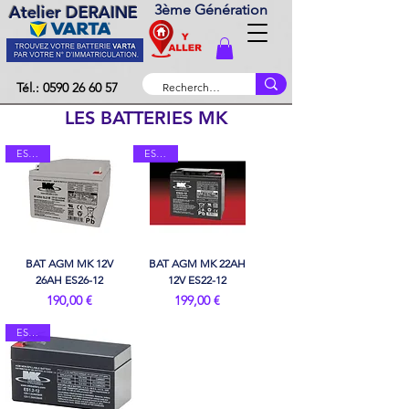
3ème Génération
Atelier DERAINE
Tél.: 0590 26 60 57
LES BATTERIES MK
ES2612
ES2212
BAT AGM MK 12V
BAT AGM MK 22AH
26AH ES26-12
12V ES22-12
Prix
Prix
190,00 €
199,00 €
ES0112