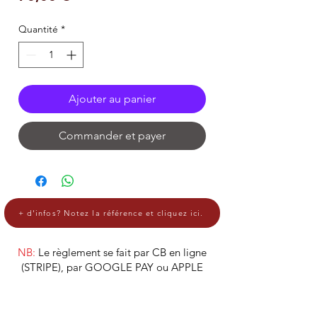
Quantité
*
Ajouter au panier
Commander et payer
+ d'infos? Notez la référence et cliquez ici.
NB:
Le règlement se fait par CB en ligne
(STRIPE), par GOOGLE PAY ou APPLE
PAY.
Les produits sont à récupérer à l'atelier,
pendant les heures d'ouverture.