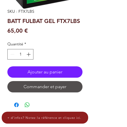
SKU : FTX7LBS
BATT FULBAT GEL FTX7LBS
Prix
65,00 €
Quantité
*
Ajouter au panier
Commander et payer
+ d'infos? Notez la référence et cliquez ici.