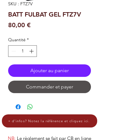
SKU : FTZ7V
BATT FULBAT GEL FTZ7V
Prix
80,00 €
Quantité
*
Ajouter au panier
Commander et payer
+ d'infos? Notez la référence et cliquez ici.
NB:
Le règlement se fait par CB en ligne