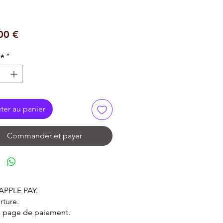
Prix
00 €
té
*
ter au panier
Commander et payer
 APPLE PAY.
rture.
la page de paiement.