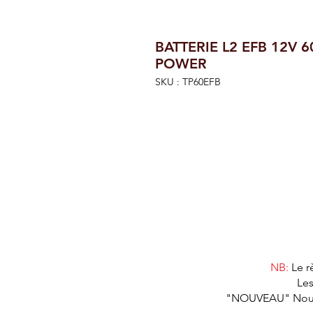
BATTERIE L2 EFB 12V 
POWER
SKU : TP60EFB
NB:
Le r
Les
"NOUVEAU" Nous as