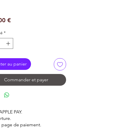
Prix
00 €
té
*
ter au panier
Commander et payer
 APPLE PAY.
rture.
la page de paiement.