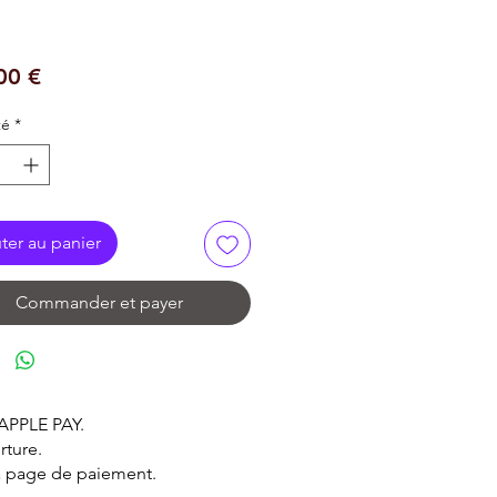
Prix
00 €
té
*
ter au panier
Commander et payer
 APPLE PAY.
rture.
la page de paiement.