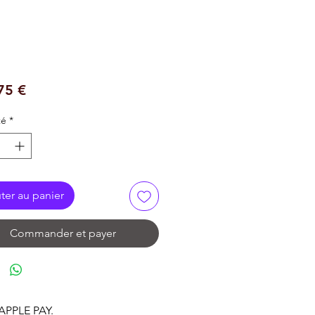
Prix
75 €
té
*
ter au panier
Commander et payer
 APPLE PAY.