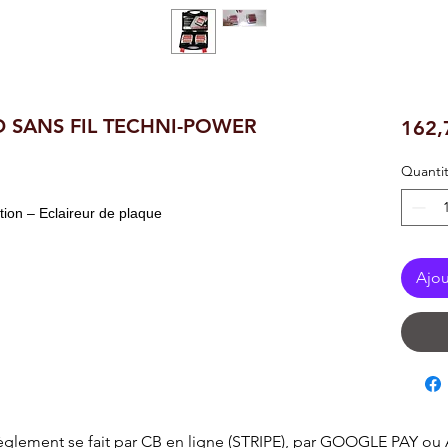
D SANS FIL TECHNI-POWER
162,
Quanti
tion – Eclaireur de plaque
Ajou
èglement se fait par CB en ligne (STRIPE), par GOOGLE PAY ou