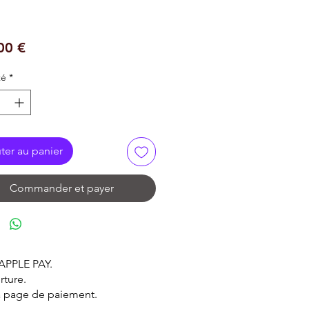
Prix
00 €
té
*
ter au panier
Commander et payer
 APPLE PAY.
rture.
la page de paiement.