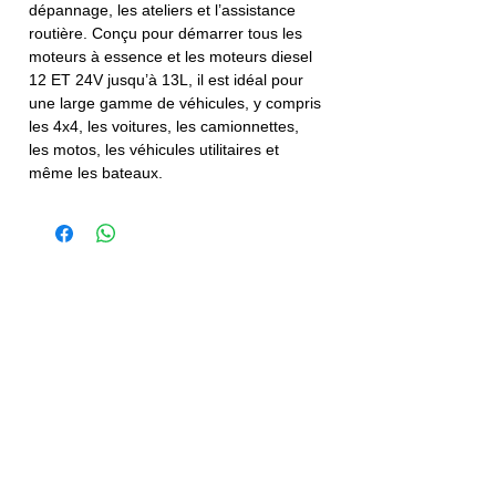
dépannage, les ateliers et l’assistance
routière. Conçu pour démarrer tous les
moteurs à essence et les moteurs diesel
12 ET 24V jusqu’à 13L, il est idéal pour
une large gamme de véhicules, y compris
les 4x4, les voitures, les camionnettes,
les motos, les véhicules utilitaires et
même les bateaux.
+ d'infos? Notez la référence et cliquez ici.
NB:
Le règlement se fait par CB en ligne
(STRIPE), par GOOGLE PAY ou APPLE
PAY.
Les produits sont à récupérer à l'atelier,
pendant les heures d'ouverture.
"NOUVEAU" Nous assurons la livraison
gratuite à domicile, voir les options sur la