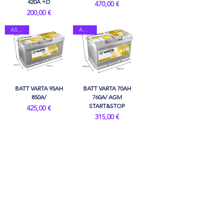
420A +D
Prix
470,00 €
Prix
200,00 €
A5/G14
A7/E39
BATT VARTA 95AH
BATT VARTA 70AH
850A/
760A/ AGM
START&STOP
Prix
425,00 €
Prix
315,00 €
A6/F21
A8/D52
BATT VARTA 80AH
BATT VARTA 60AH
800A/AGM
680A/AGM
Prix
Prix
360,00 €
270,00 €