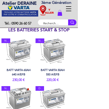
3ème Génération
Atelier DERAINE
Tél.: 0590 26 60 57
LES BATTERIES START & STOP
N60
N50
BATT VARTA 60AH
BATT VARTA 50AH
640 A/EFB
550 A/EFB
Prix
Prix
230,00 €
220,00 €
N65
D54