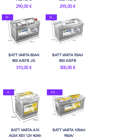
Prix
Prix
290,00 €
295,00 €
N85
N95
BATT VARTA 85AH
BATT VARTA 95AH
800 A/EFB JIS
850 A/EFB
Prix
Prix
310,00 €
300,00 €
A10
A4/H15
BATT VARTA A10
BATT VARTA 105AH
AGM XEV 12V 40Ah
950A/