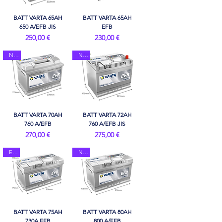
BATT VARTA 65AH
BATT VARTA 65AH
650 A/EFB JIS
EFB
Prix
Prix
250,00 €
230,00 €
N70
N72
BATT VARTA 70AH
BATT VARTA 72AH
760 A/EFB
760 A/EFB JIS
Prix
Prix
270,00 €
275,00 €
E46
N80
BATT VARTA 75AH
BATT VARTA 80AH
730A EFB
800 A/EFB