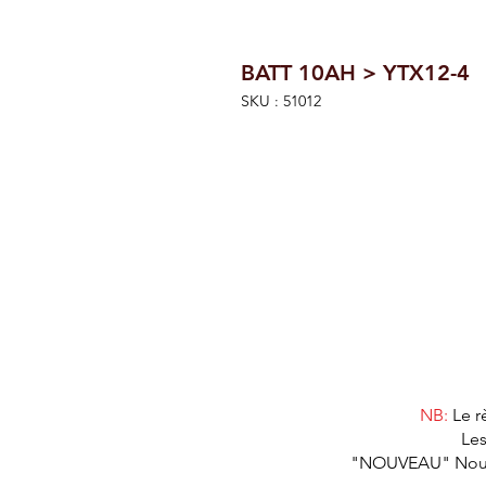
BATT 10AH > YTX12-4
SKU : 51012
NB:
Le r
Les
"NOUVEAU" Nous as