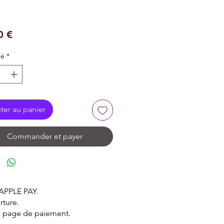
Prix
0 €
té
*
ter au panier
Commander et payer
 APPLE PAY.
rture.
la page de paiement.