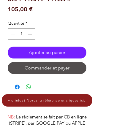
Prix
105,00 €
Quantité
*
Ajouter au panier
Commander et payer
+ d'infos? Notez la référence et cliquez ici.
NB:
Le règlement se fait par CB en ligne
(STRIPE), par GOOGLE PAY ou APPLE
PAY.