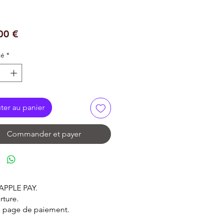
Prix
00 €
té
*
ter au panier
Commander et payer
 APPLE PAY.
rture.
la page de paiement.