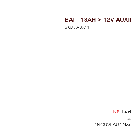
BATT 13AH > 12V AUXI
SKU : AUX14
NB:
Le r
Les
"NOUVEAU" Nous as