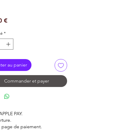
Prix
0 €
té
*
ter au panier
Commander et payer
 APPLE PAY.
rture.
la page de paiement.