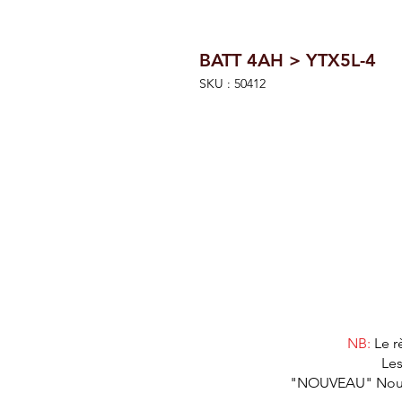
BATT 4AH > YTX5L-4
SKU : 50412
NB:
Le r
Les
"NOUVEAU" Nous as