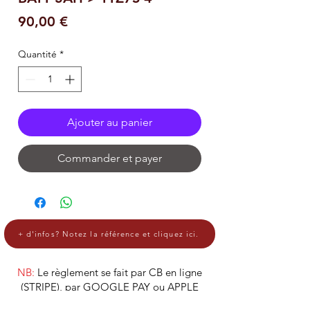
Prix
90,00 €
Quantité
*
Ajouter au panier
Commander et payer
+ d'infos? Notez la référence et cliquez ici.
NB:
Le règlement se fait par CB en ligne
(STRIPE), par GOOGLE PAY ou APPLE
PAY.