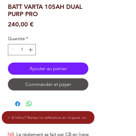
BATT VARTA 105AH DUAL
PURP PRO
Prix
240,00 €
Quantité
*
Ajouter au panier
Commander et payer
+ d'infos? Notez la référence et cliquez ici.
NB:
Le règlement se fait par CB en ligne