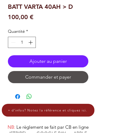
BATT VARTA 40AH > D
Prix
100,00 €
Quantité
*
Ajouter au panier
Commander et payer
+ d'infos? Notez la référence et cliquez ici.
NB:
Le règlement se fait par CB en ligne
(STRIPE), par GOOGLE PAY ou APPLE