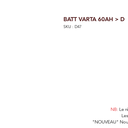
BATT VARTA 60AH > D
SKU : D47
NB:
Le r
Les
"NOUVEAU" Nous as