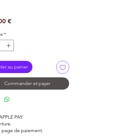
Prix
00 €
té
*
ter au panier
Commander et payer
 APPLE PAY.
rture.
la page de paiement.