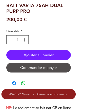
BATT VARTA 75AH DUAL
PURP PRO
Prix
200,00 €
Quantité
*
Ajouter au panier
Commander et payer
+ d'infos? Notez la référence et cliquez ici.
NB:
Le règlement se fait par CB en ligne