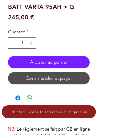
BATT VARTA 95AH > G
Prix
245,00 €
Quantité
*
Ajouter au panier
Commander et payer
+ d'infos? Notez la référence et cliquez ici.
NB:
Le règlement se fait par CB en ligne
(STRIPE), par GOOGLE PAY ou APPLE