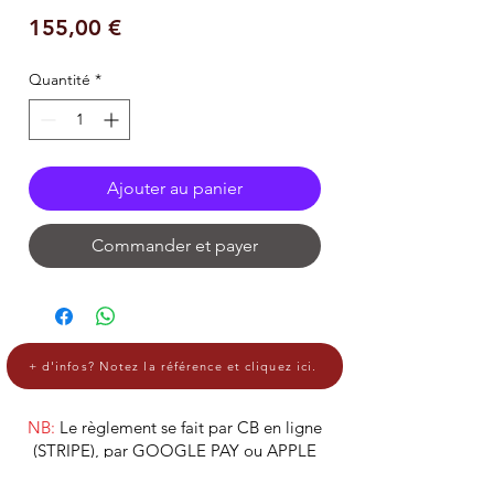
Prix
155,00 €
Quantité
*
Ajouter au panier
Commander et payer
+ d'infos? Notez la référence et cliquez ici.
NB:
Le règlement se fait par CB en ligne
(STRIPE), par GOOGLE PAY ou APPLE
PAY.