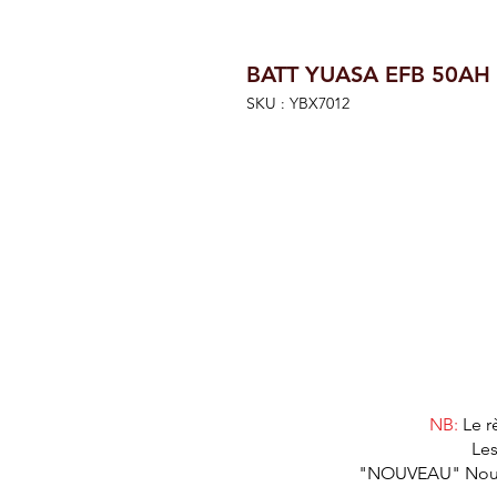
BATT YUASA EFB 50AH
SKU : YBX7012
NB:
Le r
Les
"NOUVEAU" Nous as