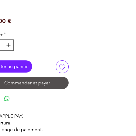
Prix
00 €
té
*
ter au panier
Commander et payer
 APPLE PAY.
rture.
la page de paiement.