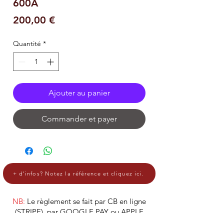
600A
Prix
200,00 €
Quantité
*
Ajouter au panier
Commander et payer
+ d'infos? Notez la référence et cliquez ici.
NB:
Le règlement se fait par CB en ligne
(STRIPE), par GOOGLE PAY ou APPLE
PAY.