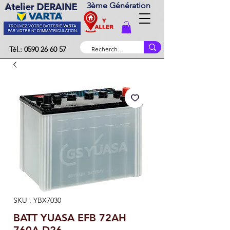
3ème Génération
Atelier DERAINE
Tél.: 0590 26 60 57
SKU : YBX7030
BATT YUASA EFB 72AH
760A D26