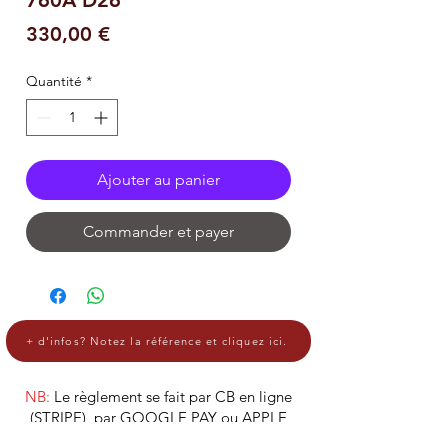
Prix
330,00 €
Quantité
*
Ajouter au panier
Commander et payer
+ d'infos? Notez la référence et cliquez ici.
NB:
Le règlement se fait par CB en ligne
(STRIPE), par GOOGLE PAY ou APPLE
PAY.