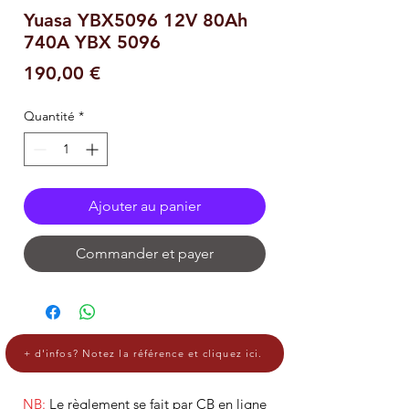
Yuasa YBX5096 12V 80Ah
740A YBX 5096
Prix
190,00 €
Quantité
*
Ajouter au panier
Commander et payer
+ d'infos? Notez la référence et cliquez ici.
NB:
Le règlement se fait par CB en ligne